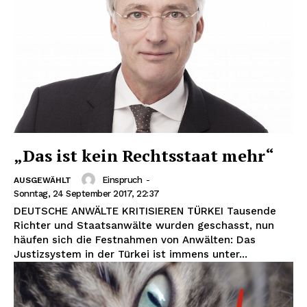
News Week
Magazine PRO
SUBSCRIBE NOW
„Das ist kein Rechtsstaat mehr“
Company
Einspruch
-
AUSGEWÄHLT
Sonntag, 24 September 2017, 22:37
About
DEUTSCHE ANWÄLTE KRITISIEREN TÜRKEI Tausende
Contact us
Richter und Staatsanwälte wurden geschasst, nun
Subscription Plans
häufen sich die Festnahmen von Anwälten: Das
Justizsystem in der Türkei ist immens unter...
My account