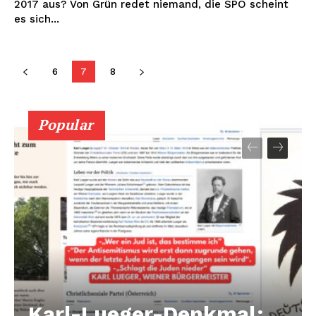
2017 aus? Von Grün redet niemand, die SPÖ scheint
es sich...
6
7
8
Popular
Karl-Lueger-Denkmal: