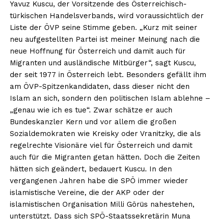
Yavuz Kuscu, der Vorsitzende des Österreichisch-
Magazine PRO
türkischen Handelsverbands, wird voraussichtlich der
Liste der ÖVP seine Stimme geben. „Kurz mit seiner
SUBSCRIBE NOW
neu aufgestellten Partei ist meiner Meinung nach die
neue Hoffnung für Österreich und damit auch für
Migranten und ausländische Mitbürger“, sagt Kuscu,
der seit 1977 in Österreich lebt. Besonders gefällt ihm
Company
am ÖVP-Spitzenkandidaten, dass dieser nicht den
Islam an sich, sondern den politischen Islam ablehne –
About
„genau wie ich es tue“. Zwar schätze er auch
Contact us
Bundeskanzler Kern und vor allem die großen
Sozialdemokraten wie Kreisky oder Vranitzky, die als
Subscription Plans
regelrechte Visionäre viel für Österreich und damit
My account
auch für die Migranten getan hätten. Doch die Zeiten
hätten sich geändert, bedauert Kuscu. In den
vergangenen Jahren habe die SPÖ immer wieder
islamistische Vereine, die der AKP oder der
islamistischen Organisation Milli Görüs nahestehen,
unterstützt. Dass sich SPÖ-Staatssekretärin Muna