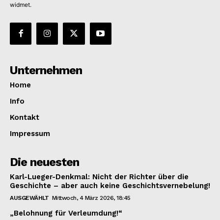
widmet.
News Week
Magazine PRO
SUBSCRIBE NOW
Unternehmen
Home
Info
Company
Kontakt
Impressum
About
Contact us
Die neuesten
Subscription Plans
Karl-Lueger-Denkmal: Nicht der Richter über die
My account
Geschichte – aber auch keine Geschichtsvernebelung!
AUSGEWÄHLT
Mittwoch, 4 März 2026, 18:45
„Belohnung für Verleumdung!“