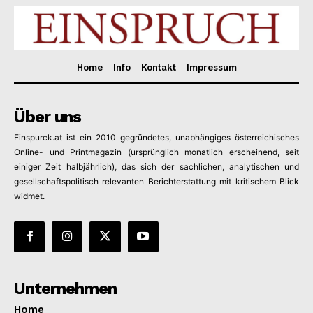
Home
Info
Kontakt
Impressum
Über uns
News Week
Einspurck.at ist ein 2010 gegründetes, unabhängiges österreichisches
Magazine PRO
Online- und Printmagazin (ursprünglich monatlich erscheinend, seit
einiger Zeit halbjährlich), das sich der sachlichen, analytischen und
gesellschaftspolitisch relevanten Berichterstattung mit kritischem Blick
SUBSCRIBE NOW
widmet.
Company
Unternehmen
About
Home