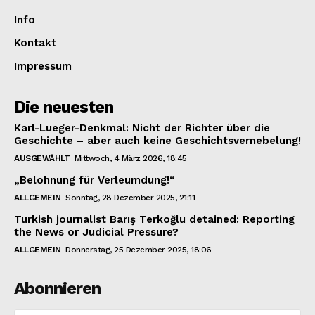
Contact us
Info
Subscription Plans
Kontakt
My account
Impressum
Die neuesten
Karl-Lueger-Denkmal: Nicht der Richter über die
Geschichte – aber auch keine Geschichtsvernebelung!
AUSGEWÄHLT
Mittwoch, 4 März 2026, 18:45
„Belohnung für Verleumdung!“
ALLGEMEIN
Sonntag, 28 Dezember 2025, 21:11
Turkish journalist Barış Terkoğlu detained: Reporting
the News or Judicial Pressure?
ALLGEMEIN
Donnerstag, 25 Dezember 2025, 18:06
Abonnieren