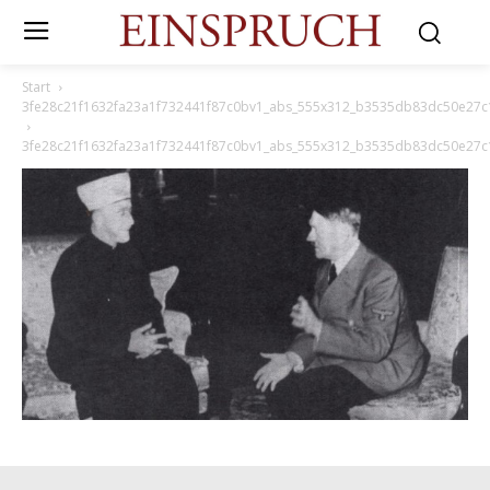
Start
3fe28c21f1632fa23a1f732441f87c0bv1_abs_555x312_b3535db83dc50e27
3fe28c21f1632fa23a1f732441f87c0bv1_abs_555x312_b3535db83dc50e27