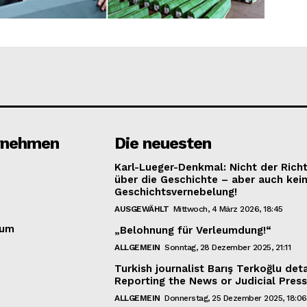
Week
About
e PRO
Contact us
E NOW
Subscription Plans
My account
rnehmen
Die neuesten
Karl-Lueger-Denkmal: Nicht der Rich
über die Geschichte – aber auch kei
Geschichtsvernebelung!
AUSGEWÄHLT
Mittwoch, 4 März 2026, 18:45
sum
„Belohnung für Verleumdung!“
ALLGEMEIN
Sonntag, 28 Dezember 2025, 21:11
Turkish journalist Barış Terkoğlu det
Reporting the News or Judicial Pres
ALLGEMEIN
Donnerstag, 25 Dezember 2025, 18:06