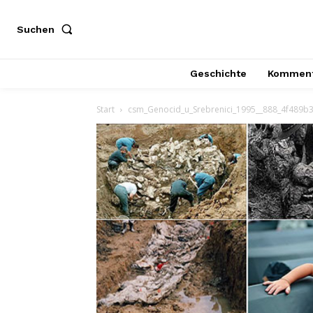
Suchen
Geschichte
Komment
Start
csm_Genocid_u_Srebrenici_1995__888_4f489b