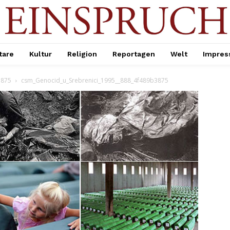
are
Kultur
Religion
Reportagen
Welt
Impre
3875
csm_Genocid_u_Srebrenici_1995__888_4f489b3875
Company