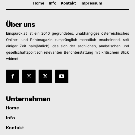
Home
Info
Kontakt
Impressum
Über uns
Company
Einspurck.at ist ein 2010 gegründetes, unabhängiges österreichisches
Online- und Printmagazin (ursprünglich monatlich erscheinend, seit
About
einiger Zeit halbjährlich), das sich der sachlichen, analytischen und
gesellschaftspolitisch relevanten Berichterstattung mit kritischem Blick
Contact us
widmet.
Subscription Plans
My account
Unternehmen
Home
Info
Kontakt