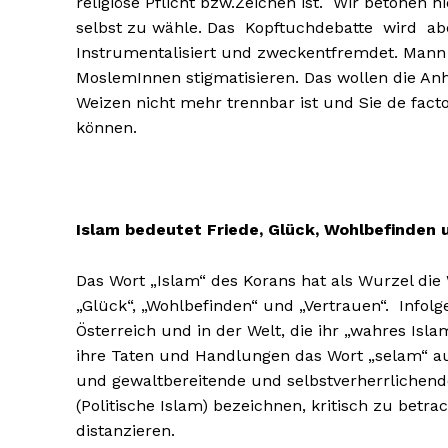
religiöse Pflicht bzw.Zeichen ist. Wir betonen 
selbst zu wähle. Das Kopftuchdebatte wird aber 
Instrumentalisiert und zweckentfremdet. Mann s
MoslemInnen stigmatisieren. Das wollen die An
Weizen nicht mehr trennbar ist und Sie de fact
können.
Islam bedeutet Friede, Glück,
Wohlbefinden 
Das Wort „Islam“ des Korans hat als Wurzel die
„Glück“, „Wohlbefinden“ und „Vertrauen“. Infol
Österreich und in der Welt, die ihr „wahres Isl
ihre Taten und Handlungen das Wort „selam“ a
und gewaltbereitende und selbstverherrlichende 
News 
(Politische Islam) bezeichnen, kritisch zu betra
Magazin
distanzieren.