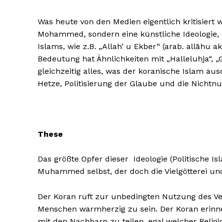
Was heute von den Medien eigentlich kritisiert 
Mohammed, sondern eine künstliche Ideologie,
Islams, wie z.B. „Allah’ u Ekber“ (arab. allāhu a
Bedeutung hat Ähnlichkeiten mit „Halleluhja“, „
gleichzeitig alles, was der koranische Islam aus
Hetze, Politisierung der Glaube und die Nichtn
These
Das größte Opfer dieser Ideologie (Politische I
Muhammed selbst, der doch die Vielgötterei un
Der Koran ruft zur unbedingten Nutzung des Ve
Menschen warmherzig zu sein. Der Koran erinn
mit den Nachbarn zu teilen, egal welcher Religi