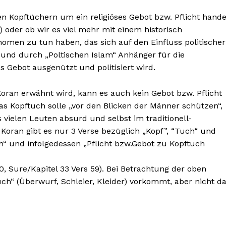
Contact us
chen Kopftüchern um ein religiöses Gebot bzw. Pflicht hande
E NOW
Subscription Plans
 oder ob wir es viel mehr mit einem historisch
My account
nomen zu tun haben, das sich auf den Einfluss politischer
 und durch „Poltischen Islam“ Anhänger für die
s Gebot ausgenützt und politisiert wird.
oran erwähnt wird, kann es auch kein Gebot bzw. Pflicht
s Kopftuch solle „vor den Blicken der Männer schützen“,
s vielen Leuten absurd und selbst im traditionell-
 Koran gibt es nur 3 Verse bezüglich „Kopf”, “Tuch“ und
“ und infolgedessen „Pflicht bzw.Gebot zu Kopftuch
0, Sure/Kapitel 33 Vers 59). Bei Betrachtung der oben
ch“ (Überwurf, Schleier, Kleider) vorkommt, aber nicht d