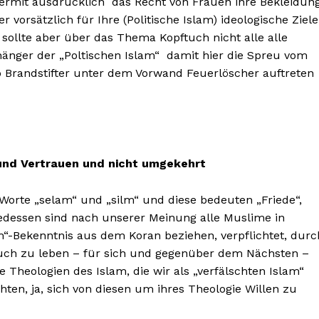
hiermit ausdrücklich das Recht von Frauen ihre Bekleidun
vorsätzlich für Ihre (Politische Islam) ideologische Ziele
ollte aber über das Thema Kopftuch nicht alle alle
hänger der „Poltischen Islam“ damit hier die Spreu vom
o Brandstifter unter dem Vorwand Feuerlöscher auftreten
und Vertrauen und nicht umgekehrt
 Worte „selam“ und „silm“ und diese bedeuten „Friede“,
gedessen sind nach unserer Meinung alle Muslime in
am“-Bekenntnis aus dem Koran beziehen, verpflichtet, durc
uch zu leben – für sich und gegenüber dem Nächsten –
Company
Theologien des Islam, die wir als „verfälschten Islam“
Week
chten, ja, sich von diesen um ihres Theologie Willen zu
About
e PRO