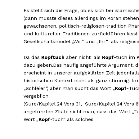
Es stellt sich die Frage, ob es sich bei islamis
SUBSCRIB
(dann müsste dieses allerdings im Koran stehen)
gewachsenen, politisch-religiösen-tradition Phä
und kultureller Traditionen zurückführen lässt
Gesellschaftsmodel „Wir“ und „Ihr“ als religiöse
Da das
Kopftuch
aber nicht als
Kopf
-tuch im K
dazu geben.Das häufig angeführte Argument, da
erscheint in unserer aufgeklärten Zeit jedenfall
historischen Kontext nicht als ganz stimmig. Im
„Schleier“, aber man sucht das Wort „
Kopf-
Tuch
vergeblich.
(Sure/Kapitel 24 Vers 31, Sure/Kapitel 24 Vers 6
angeführten Zitate sieht man, dass das Wort „Tu
Wort „
Kopf
-tuch“ als solches.