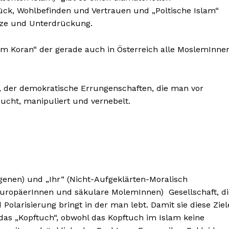
lück, Wohlbefinden und Vertrauen und „Poltische Islam“
tze und Unterdrückung.
s im Koran“ der gerade auch in Österreich alle MoslemInne
am“, der demokratische Errungenschaften, die man vor
cht, manipuliert und vernebelt.
egenen) und „Ihr“ (Nicht-Aufgeklärten-Moralisch
e EuropäerInnen und säkulare MolemInnen) Gesellschaft, d
Polarisierung bringt in der man lebt. Damit sie diese Ziel
das „Kopftuch“, obwohl das Kopftuch im Islam keine