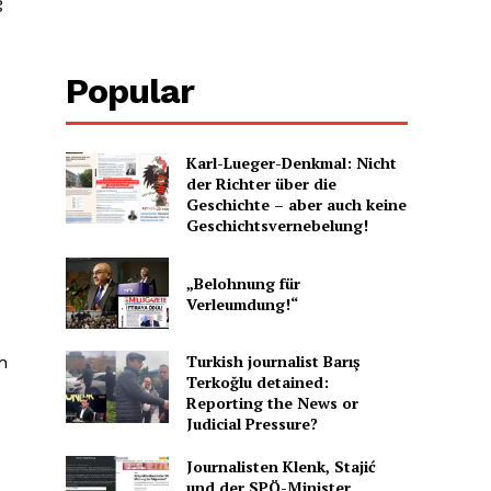
g
Popular
Karl-Lueger-Denkmal: Nicht
der Richter über die
Geschichte – aber auch keine
Geschichtsvernebelung!
„Belohnung für
Verleumdung!“
Turkish journalist Barış
h
Terkoğlu detained:
Reporting the News or
Judicial Pressure?
Journalisten Klenk, Stajić
und der SPÖ-Minister,