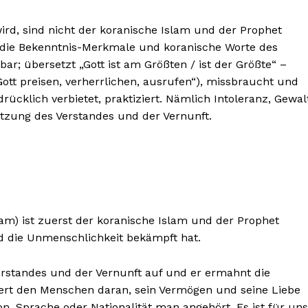
wird, sind nicht der koranische Islam und der Prophet
 die Bekenntnis-Merkmale und koranische Worte des
kbar; übersetzt „Gott ist am Größten / ist der Größte“ –
Gott preisen, verherrlichen, ausrufen“), missbraucht und
drücklich verbietet, praktiziert. Nämlich Intoleranz, Gewal
utzung des Verstandes und der Vernunft.
slam) ist zuerst der koranische Islam und der Prophet
d die Unmenschlichkeit bekämpft hat.
rstandes und der Vernunft auf und er ermahnt die
ert den Menschen daran, sein Vermögen und seine Liebe
on, Sprache oder Nationalität man angehört. Es ist für uns