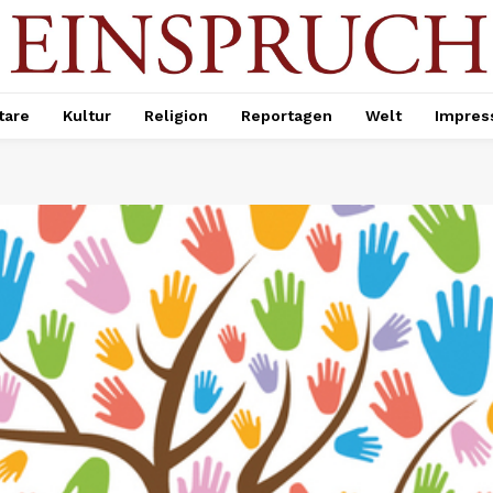
are
Kultur
Religion
Reportagen
Welt
Impre