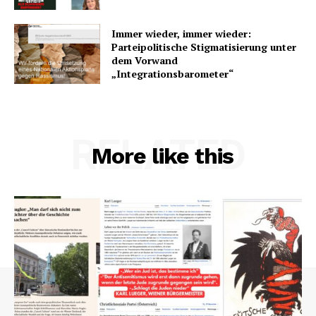
Immer wieder, immer wieder:
Parteipolitische Stigmatisierung unter
dem Vorwand
„Integrationsbarometer“
RELATED
More like this