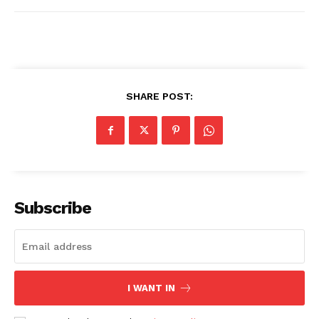
SHARE POST:
News Week
Magazine PRO
Subscribe
SUBSCRIBE NOW
I WANT IN
Company