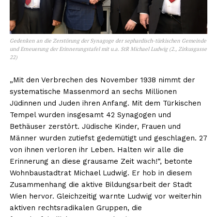
Gedenken an die Zerstörung der Synagoge der sephardisch-türkischen Gemeinde
und Erneuerung der Erinnerungstafel mit u.a. StR Michael Ludwig (2., Zirkusgasse
22)
„Mit den Verbrechen des November 1938 nimmt der
systematische Massenmord an sechs Millionen
Jüdinnen und Juden ihren Anfang. Mit dem Türkischen
Tempel wurden insgesamt 42 Synagogen und
Bethäuser zerstört. Jüdische Kinder, Frauen und
Männer wurden zutiefst gedemütigt und geschlagen. 27
von ihnen verloren ihr Leben. Halten wir alle die
Erinnerung an diese grausame Zeit wach!“, betonte
Wohnbaustadtrat Michael Ludwig. Er hob in diesem
Zusammenhang die aktive Bildungsarbeit der Stadt
Wien hervor. Gleichzeitig warnte Ludwig vor weiterhin
aktiven rechtsradikalen Gruppen, die