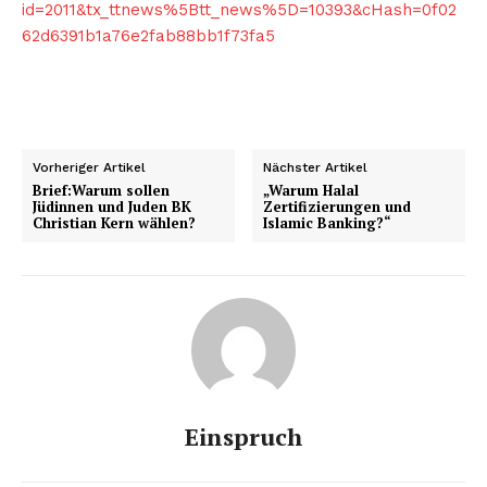
id=2011&tx_ttnews%5Btt_news%5D=10393&cHash=0f02
News Week
62d6391b1a76e2fab88bb1f73fa5
Magazine PRO
SUBSCRIBE NOW
Vorheriger Artikel
Nächster Artikel
Brief:Warum sollen
„Warum Halal
Jüdinnen und Juden BK
Zertifizierungen und
Company
Christian Kern wählen?
Islamic Banking?“
About
Contact us
Subscription Plans
My account
Einspruch