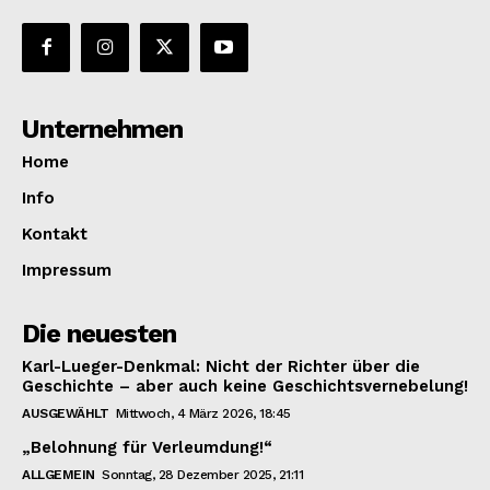
News Week
Magazine PRO
Unternehmen
SUBSCRIBE NOW
Home
Info
Kontakt
Company
Impressum
About
Die neuesten
Contact us
Subscription Plans
Karl-Lueger-Denkmal: Nicht der Richter über die
Geschichte – aber auch keine Geschichtsvernebelung!
My account
AUSGEWÄHLT
Mittwoch, 4 März 2026, 18:45
„Belohnung für Verleumdung!“
ALLGEMEIN
Sonntag, 28 Dezember 2025, 21:11