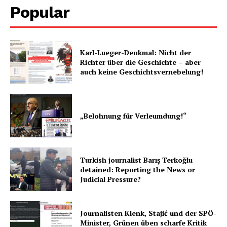
Company
Popular
About
Contact us
Karl-Lueger-Denkmal: Nicht der
Subscription Plans
Richter über die Geschichte – aber
My account
auch keine Geschichtsvernebelung!
„Belohnung für Verleumdung!“
Turkish journalist Barış Terkoğlu
detained: Reporting the News or
Judicial Pressure?
Journalisten Klenk, Stajić und der SPÖ-
Minister, Grünen üben scharfe Kritik