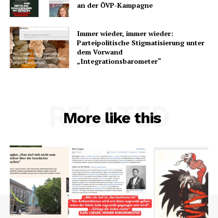
an der ÖVP-Kampagne
Immer wieder, immer wieder:
Parteipolitische Stigmatisierung unter
dem Vorwand
„Integrationsbarometer“
RELATED
More like this